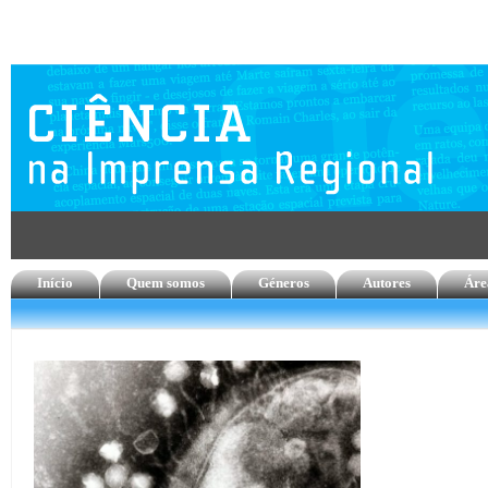
Início
Quem somos
Géneros
Autores
Áre