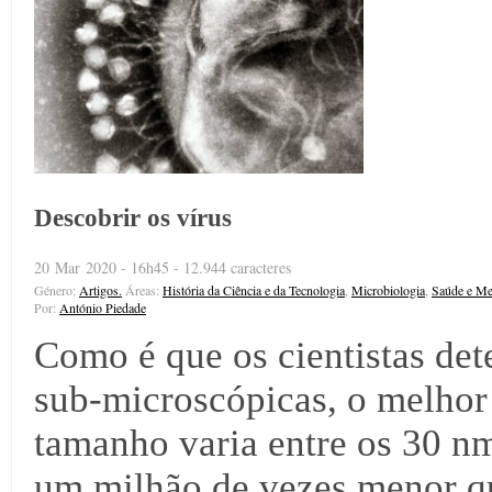
Descobrir os vírus
20 Mar 2020 - 16h45 - 12.944 caracteres
Género:
Artigos.
Áreas:
História da Ciência e da Tecnologia
,
Microbiologia
,
Saúde e Me
Por:
António Piedade
Como é que os cientistas det
sub-microscópicas, o melhor 
tamanho varia entre os 30 n
um milhão de vezes menor q