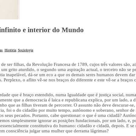
infinito e interior do Mundo
as
,
História
,
Sociologia
de ser filhas, da Revolução Francesa de 1789, cujos três valores são, a
é um grito aturdido, o segundo uma aspiração actual, o terceiro não se 
ia inapelável, dá-se um eco a que os demais seres humanos devem dar
s. Perplexo, o aflito vê-se nos braços do diferente e este vê-se a braços 
ade que é braço estendido, numa Igualdade que é justiça social, numa 
mente que a democracia é laica e republicana explica, por um lado, a d
nho que as filhas tiveram de percorrer. O assunto não deve descurar-se
ia, foi o do cidadão por muito tempo, autónomo e soberano, senhor de s
os seus pecados. Portanto, cabe questionar: o que é uma cidadã? Autón
os simplesmente ignorar as posições fundacionais, por um lado, e, por
 essencialmente constitutiva do humano: cidadão e cidadã, depois. E se
 consciência julgar uma mulher que derrama lágrimas?