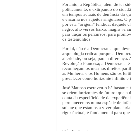
Portanto, a República, além de ter si
politicamente, e extirpando do cidad
em tempos actuais de denúncia do que
e encarna nos sujeitos singulares. O
por esta “origem” fendida: daquele ch
negro, alto
versus
baixo, magro
vers
para traçar os percursos, para promove
os testemunhos.
Por tal, não é a Democracia que deve
arqueologia crítica: porque a Democ
alteridade, ou seja, para a diferen
Revolução Francesa; a Democracia é 
reconheçam os mesmos direitos part
as Mulheres e os Homens são os ferti
prevalecer como horizonte infinito e
José Mattoso escreveu-o há bastante t
se criem horizontes de futuro: que a
conta da especificidade da experiênci
permanecemos numa espécie de infân
solene que estamos a viver planetari
rigor factual, é fundamental para qu