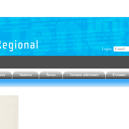
Login:
ros
Autores
Áreas
Jornais aderentes
Eventos