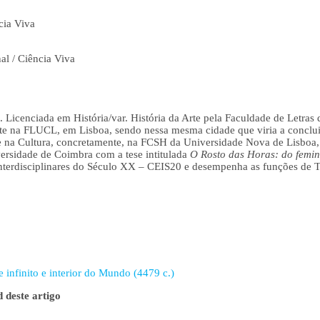
cia Viva
al / Ciência Viva
. Licenciada em História/var. História da Arte pela Faculdade de Letra
Arte na FLUCL, em Lisboa, sendo nessa mesma cidade que viria a conclu
 na Cultura, concretamente, na FCSH da Universidade Nova de Lisboa,
rsidade de Coimbra com a tese intitulada
O Rosto das Horas: do femin
Interdisciplinares do Século XX – CEIS20 e desempenha as funções de 
infinito e interior do Mundo (4479 c.)
 deste artigo