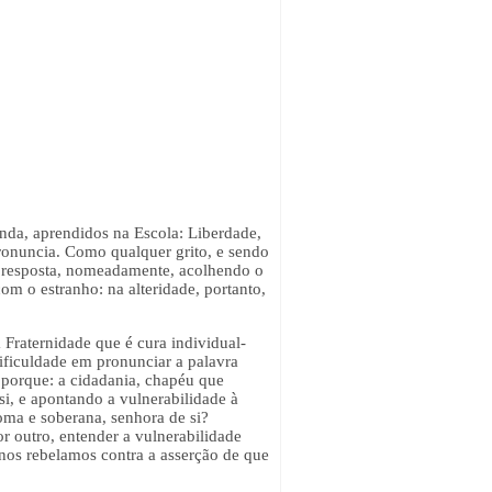
inda, aprendidos na Escola: Liberdade,
pronuncia. Como qualquer grito, e sendo
 resposta, nomeadamente, acolhendo o
com o estranho: na alteridade, portanto,
Fraternidade que é cura individual-
ificuldade em pronunciar a palavra
, porque: a cidadania, chapéu que
i, e apontando a vulnerabilidade à
oma e soberana, senhora de si?
 outro, entender a vulnerabilidade
 nos rebelamos contra a asserção de que