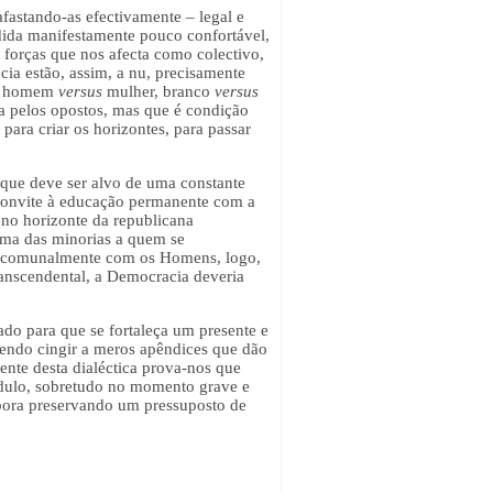
afastando-as efectivamente – legal e
dida manifestamente pouco confortável,
 forças que nos afecta como colectivo,
ia estão, assim, a nu, precisamente
as: homem
versus
mulher, branco
versus
za pelos opostos, mas que é condição
 para criar os horizontes, para passar
 que deve ser alvo de uma constante
convite à educação permanente com a
no horizonte da republicana
uma das minorias a quem se
ra comunalmente com os Homens, logo,
ranscendental, a Democracia deveria
ado para que se fortaleça um presente e
odendo cingir a meros apêndices que dão
ente desta dialéctica prova-nos que
dulo, sobretudo no momento grave e
embora preservando um pressuposto de