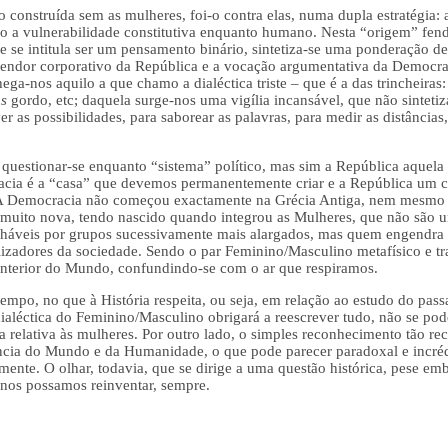
do construída sem as mulheres, foi-o contra elas, numa dupla estratégia: 
ão a vulnerabilidade constitutiva enquanto humano. Nesta “origem” fen
 se intitula ser um pensamento binário, sintetiza-se uma ponderação de
 pendor corporativo da República e a vocação argumentativa da Democrac
ega-nos aquilo a que chamo a dialéctica triste – que é a das trincheir
us
gordo, etc; daquela surge-nos uma vigília incansável, que não sinteti
r as possibilidades, para saborear as palavras, para medir as distâncias,
 questionar-se enquanto “sistema” político, mas sim a República aquela
racia é a “casa” que devemos permanentemente criar e a República um 
ça. A Democracia não começou exactamente na Grécia Antiga, nem mesmo 
muito nova, tendo nascido quando integrou as Mulheres, que não são 
ilháveis por grupos sucessivamente mais alargados, mas quem engend
lizadores da sociedade. Sendo o par Feminino/Masculino metafísico e t
 interior do Mundo, confundindo-se com o ar que respiramos.
empo, no que à História respeita, ou seja, em relação ao estudo do pass
 dialéctica do Feminino/Masculino obrigará a reescrever tudo, não se p
a relativa às mulheres. Por outro lado, o simples reconhecimento tão rec
cia do Mundo e da Humanidade, o que pode parecer paradoxal e incré
amente. O olhar, todavia, que se dirige a uma questão histórica, pese 
e nos possamos reinventar, sempre.