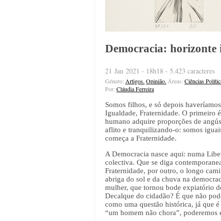
Democracia: horizonte 
21 Jan 2021 - 18h18 - 5.423 caracteres
Género:
Artigos.
Opinião.
Áreas:
Ciências Polític
Por:
Cláudia Ferreira
Somos filhos, e só depois haveríamos 
Igualdade, Fraternidade. O primeiro 
humano adquire proporções de angúst
aflito e tranquilizando-o: somos iguai
começa a Fraternidade.
A Democracia nasce aqui: numa Liberd
colectiva. Que se diga contemporanea
Fraternidade, por outro, o longo cami
abriga do sol e da chuva na democrac
mulher, que tornou bode expiatório d
Decalque do cidadão? É que não podem
como uma questão histórica, já que é
“um homem não chora”, poderemos em