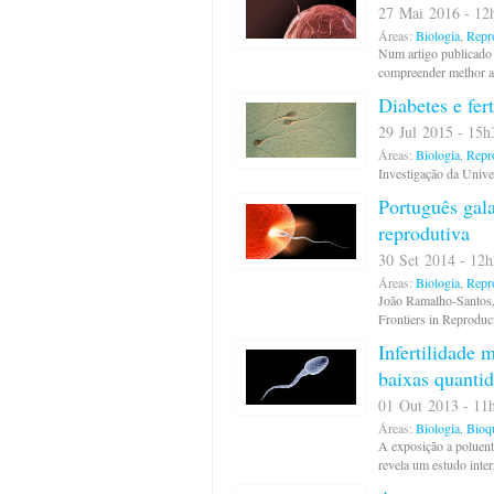
27 Mai 2016 - 12h
Áreas:
Biologia
,
Repr
Num artigo publicado 
compreender melhor a 
Diabetes e fer
29 Jul 2015 - 15h
Áreas:
Biologia
,
Repr
Investigação da Unive
Português gal
reprodutiva
30 Set 2014 - 12h
Áreas:
Biologia
,
Repr
João Ramalho-Santos, 
Frontiers in Reproduc
Infertilidade
baixas quanti
01 Out 2013 - 11h
Áreas:
Biologia
,
Bioq
A exposição a poluent
revela um estudo inte