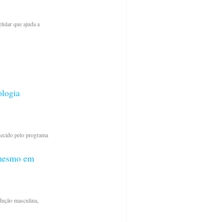
lular que ajuda a
ologia
hecido pelo programa
s mesmo em
dução masculina,