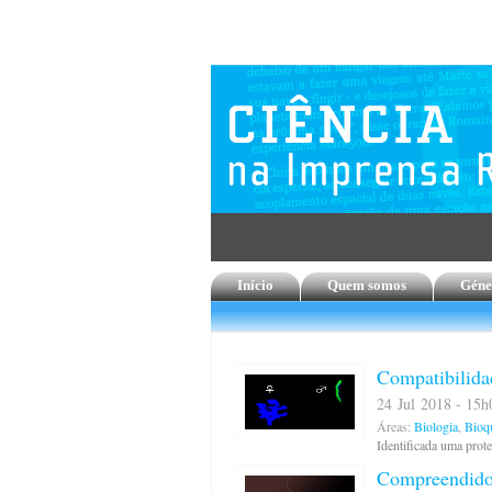
Início
Quem somos
Géne
Compatibilida
24 Jul 2018 - 15h
Áreas:
Biologia
,
Bioq
Identificada uma prot
Compreendido 