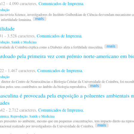
12 - 4.090 caracteres,
Comunicados de Imprensa.
odução
na revista Science, investigadores do Instituto Gulbenkian de Ciência desvendam mecanismo ce
infertilidade feminina.
tilidade
31 - 3.528 caracteres,
Comunicados de Imprensa.
odução
,
Saúde e Medicina
rsidade de Coimbra explica como a Diabetes afeta a fertilidade masculina.
ardoado pela primeira vez com prémio norte-americano em bi
22 - 1.467 caracteres,
Comunicados de Imprensa.
odução
diretor do Centro de Neurociências e Biologia Celular da Universidade de Coimbra, foi recon
tion pelos seus contributos no âmbito da biologia reprodutiva.
 masculina é provocada pela exposição a poluentes ambientai
dades
42 - 2.712 caracteres,
Comunicados de Imprensa.
uímica
,
Reprodução
,
Saúde e Medicina
es presentes no ambiente, mesmo que em pequenas concentrações, tem impacto direto na repro
rnacional realizado por investigadores da Universidade de Coimbra.