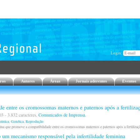
Login:
ros
Autores
Áreas
Jornais aderentes
Eventos
de entre os cromossomas maternos e paternos após a fertiliza
03 - 3.832 caracteres,
Comunicados de Imprensa.
uímica
,
Genética
,
Reprodução
eína que promove a compatibilidade entre os cromossomas maternos e paternos após a fertilizaç
um mecanismo responsável pela infertilidade feminina