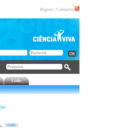
Registo
|
Contactos
Links
ção
ão.