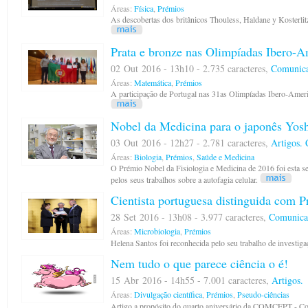
Áreas:
Física
,
Prémios
As descobertas dos britânicos Thouless, Haldane y Kosterlit
Prata e bronze nas Olimpíadas Ibero-
02 Out 2016 - 13h10 - 2.735 caracteres,
Comunica
Áreas:
Matemática
,
Prémios
A participação de Portugal nas 31as Olimpíadas Ibero-Ameri
Nobel da Medicina para o japonês Yos
03 Out 2016 - 12h27 - 2.781 caracteres,
Artigos.
Áreas:
Biologia
,
Prémios
,
Saúde e Medicina
O Prémio Nobel da Fisiologia e Medicina de 2016 foi esta s
pelos seus trabalhos sobre a autofagia celular.
Cientista portuguesa distinguida com P
28 Set 2016 - 13h08 - 3.977 caracteres,
Comunica
Áreas:
Microbiologia
,
Prémios
Helena Santos foi reconhecida pelo seu trabalho de investi
Nem tudo o que parece ciência o é!
15 Abr 2016 - 14h55 - 7.001 caracteres,
Artigos.
Áreas:
Divulgação científica
,
Prémios
,
Pseudo-ciências
Artigo a propósito do quarto aniversário da COMCEPT - C