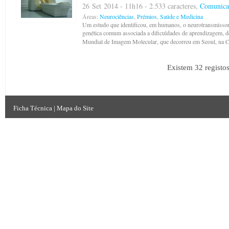
26 Set 2014 - 11h16 - 2.533 caracteres,
Comunica
Áreas:
Neurociências
,
Prémios
,
Saúde e Medicina
Um estudo que identificou, em humanos, o neurotransmissor 
genética comum associada a dificuldades de aprendizagem, 
Mundial de Imagem Molecular, que decorreu em Seoul, na C
Existem 32 registo
Ficha Técnica
|
Mapa do Site