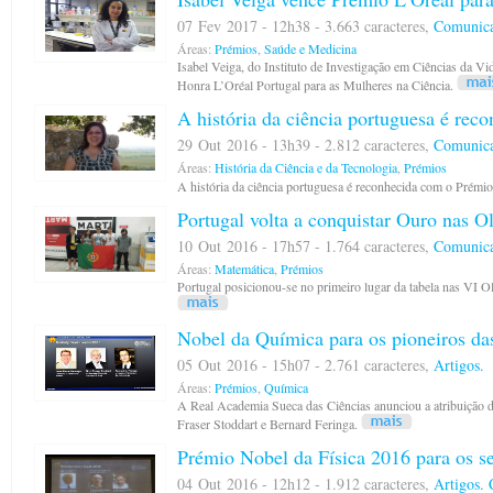
07 Fev 2017 - 12h38 - 3.663 caracteres,
Comunica
Áreas:
Prémios
,
Saúde e Medicina
Isabel Veiga, do Instituto de Investigação em Ciências da 
Honra L’Oréal Portugal para as Mulheres na Ciência.
A história da ciência portuguesa é re
29 Out 2016 - 13h39 - 2.812 caracteres,
Comunica
Áreas:
História da Ciência e da Tecnologia
,
Prémios
A história da ciência portuguesa é reconhecida com o Pré
Portugal volta a conquistar Ouro nas 
10 Out 2016 - 17h57 - 1.764 caracteres,
Comunica
Áreas:
Matemática
,
Prémios
Portugal posicionou-se no primeiro lugar da tabela nas VI
Nobel da Química para os pioneiros d
05 Out 2016 - 15h07 - 2.761 caracteres,
Artigos.
Áreas:
Prémios
,
Química
A Real Academia Sueca das Ciências anunciou a atribuição 
Fraser Stoddart e Bernard Feringa.
Prémio Nobel da Física 2016 para os se
04 Out 2016 - 12h12 - 1.912 caracteres,
Artigos.