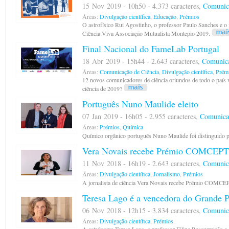
15 Nov 2019 - 10h50 - 4.373 caracteres,
Comunica
Áreas:
Divulgação científica
,
Educação
,
Prémios
O astrofísico Rui Agostinho, o professor Paulo Sanches e o
Ciência Viva Associação Mutualista Montepio 2019.
Final Nacional do FameLab Portugal
18 Abr 2019 - 15h44 - 2.643 caracteres,
Comunica
Áreas:
Comunicação de Ciência
,
Divulgação científica
,
Prém
12 novos comunicadores de ciência oriundos de todo o país 
ciência de 2019?
Português Nuno Maulide eleito
07 Jan 2019 - 16h05 - 2.955 caracteres,
Comunica
Áreas:
Prémios
,
Química
Químico orgânico português Nuno Maulide foi distinguido pe
Vera Novais recebe Prémio COMCEPT
11 Nov 2018 - 16h19 - 2.643 caracteres,
Comunica
Áreas:
Divulgação científica
,
Jornalismo
,
Prémios
A jornalista de ciência Vera Novais recebe Prémio COMCE
Teresa Lago é a vencedora do Grande 
06 Nov 2018 - 12h15 - 3.834 caracteres,
Comunica
Áreas:
Divulgação científica
,
Prémios