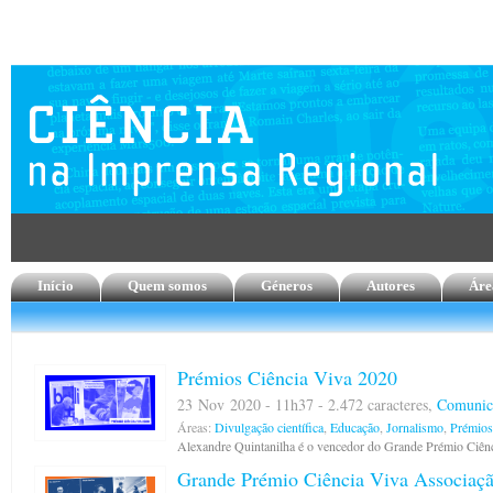
Início
Quem somos
Géneros
Autores
Áre
Prémios Ciência Viva 2020
23 Nov 2020 - 11h37 - 2.472 caracteres,
Comunica
Áreas:
Divulgação científica
,
Educação
,
Jornalismo
,
Prémios
Alexandre Quintanilha é o vencedor do Grande Prémio Ciên
Grande Prémio Ciência Viva Associaç