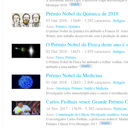
A astrónoma Teresa Lago, o professor Filipe Ressurreição e
Montepio 2018.
Prémio Nobel da Química de 2018
03 Out 2018 - 15h09 - 3.292 caracteres,
Artigos.
Áreas:
Prémios
,
Química
O prémio Nobel da Química foi atribuído a Frances H. Arnol
Winter, pelo trabalho desenvolvido com a produção de antic
O Prémio Nobel da Física deste ano é so
02 Out 2018 - 14h51 - 1.859 caracteres,
Artigos.
Áreas:
Física
,
Prémios
O Prémio Nobel da Física foi atribuído a Arthur Ashkin, Gé
atribuído a uma mulher!
Prémio Nobel da Medicina
01 Out 2018 - 12h43 - 2.800 caracteres,
Artigos.
Áreas:
Oncologia
,
Prémios
,
Saúde e Medicina
Investigação sobre imunoterapia para o cancro é reconheci
Carlos Fiolhais vence Grande Prémio C
14 Nov 2017 - 13h39 - 5.382 caracteres,
Notícias.
Áreas:
Comunicação de Ciência
,
Divulgação científica
,
Jorna
O investigador Carlos Fiolhais, a professora Isabel P. Marti
Prémios Ciência Viva Montepio 2017.