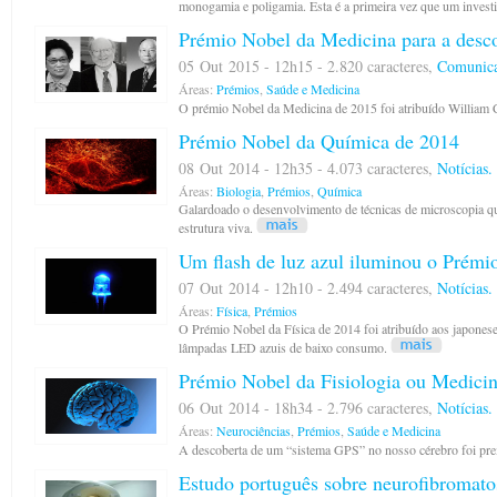
monogamia e poligamia. Esta é a primeira vez que um inves
Prémio Nobel da Medicina para a descob
05 Out 2015 - 12h15 - 2.820 caracteres,
Comunica
Áreas:
Prémios
,
Saúde e Medicina
O prémio Nobel da Medicina de 2015 foi atribuído Willia
Prémio Nobel da Química de 2014
08 Out 2014 - 12h35 - 4.073 caracteres,
Notícias.
Áreas:
Biologia
,
Prémios
,
Química
Galardoado o desenvolvimento de técnicas de microscopia q
estrutura viva.
Um flash de luz azul iluminou o Prémio
07 Out 2014 - 12h10 - 2.494 caracteres,
Notícias.
Áreas:
Física
,
Prémios
O Prémio Nobel da Física de 2014 foi atribuído aos japone
lâmpadas LED azuis de baixo consumo.
Prémio Nobel da Fisiologia ou Medici
06 Out 2014 - 18h34 - 2.796 caracteres,
Notícias.
Áreas:
Neurociências
,
Prémios
,
Saúde e Medicina
A descoberta de um “sistema GPS” no nosso cérebro foi pre
Estudo português sobre neurofibromato