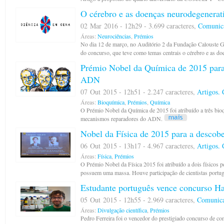
O cérebro e as doenças neurodegenerat
02 Mar 2016 - 12h29 - 3.699 caracteres,
Comunica
Áreas:
Neurociências
,
Prémios
No dia 12 de março, no Auditório 2 da Fundação Calouste Gu
do concurso, que teve como temas centrais o cérebro e as d
Prémio Nobel da Química de 2015 para
ADN
07 Out 2015 - 12h51 - 2.247 caracteres,
Artigos.
Áreas:
Bioquímica
,
Prémios
,
Química
O Prémio Nobel da Química de 2015 foi atribuído a três bioq
mecanismos reparadores do ADN.
Nobel da Física de 2015 para a descobe
06 Out 2015 - 13h17 - 4.967 caracteres,
Artigos.
Áreas:
Física
,
Prémios
O Prémio Nobel da Física 2015 foi atribuído a dois físicos p
possuem uma massa. Houve participação de cientistas portu
Estudante português vence concurso H
05 Out 2015 - 12h55 - 2.969 caracteres,
Comunica
Áreas:
Divulgação científica
,
Prémios
Pedro Ferreira foi o vencedor do prestigiado concurso de co