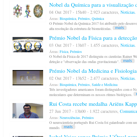
Nobel da Química para a visualização 
04 Out 2017 - 15h40 - 2.923 caracteres,
Notícias.
Áreas:
Bioquímica
,
Prémios
,
Química
O Prémio Nobel da Química 2017 foi atribuído pelo desenv
alta resolução da estrutura de biomoléculas.
Prémio Nobel da Física para a detecção
03 Out 2017 - 13h07 - 1.455 caracteres,
Notícias.
Áreas:
Física
,
Prémios
O Nobel da Física de 2017 distinguiu os cientistas Rainer We
deteção e "observação das ondas gravitacionais".
Prémio Nobel da Medicina e Fisiologi
02 Out 2017 - 13h52 - 2.477 caracteres,
Notícias.
Áreas:
Bioquímica
,
Prémios
,
Saúde e Medicina
Três investigadores americanos foram distinguidos com o No
moleculares que determinam os nossos ritmos biológicos.
Rui Costa recebe medalha Ariëns Kapp
27 Jun 2017 - 13h00 - 1.922 caracteres,
Comunica
Áreas:
Neurociências
,
Prémios
O neurocientista português Rui Costa foi galardoado com um 
mundo.
Isabel Veiga vence Prémio L’Óreal par