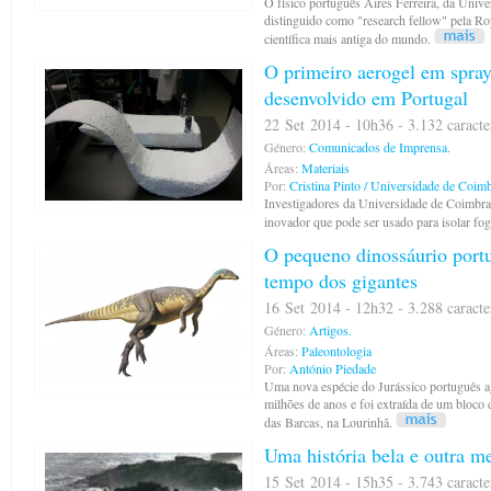
O físico português Aires Ferreira, da Univ
distinguido como "research fellow" pela Ro
científica mais antiga do mundo.
O primeiro aerogel em spra
desenvolvido em Portugal
22 Set 2014 - 10h36 - 3.132 caracte
Género:
Comunicados de Imprensa.
Áreas:
Materiais
Por:
Cristina Pinto / Universidade de Coim
Investigadores da Universidade de Coimbr
inovador que pode ser usado para isolar fog
O pequeno dinossáurio port
tempo dos gigantes
16 Set 2014 - 12h32 - 3.288 caracte
Género:
Artigos.
Áreas:
Paleontologia
Por:
António Piedade
Uma nova espécie do Jurássico português ag
milhões de anos e foi extraída de um bloco 
das Barcas, na Lourinhã.
Uma história bela e outra m
15 Set 2014 - 15h35 - 3.743 caracte