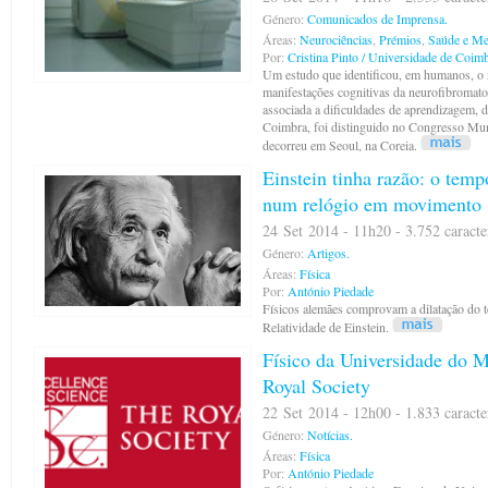
Género:
Comunicados de Imprensa.
Áreas:
Neurociências
,
Prémios
,
Saúde e Me
Por:
Cristina Pinto / Universidade de Coim
Um estudo que identificou, em humanos, o 
manifestações cognitivas da neurofibromat
associada a dificuldades de aprendizagem, 
Coimbra, foi distinguido no Congresso Mu
decorreu em Seoul, na Coreia.
Einstein tinha razão: o tem
num relógio em movimento
24 Set 2014 - 11h20 - 3.752 caracte
Género:
Artigos.
Áreas:
Física
Por:
António Piedade
Físicos alemães comprovam a dilatação do t
Relatividade de Einstein.
Físico da Universidade do M
Royal Society
22 Set 2014 - 12h00 - 1.833 caracte
Género:
Notícias.
Áreas:
Física
Por:
António Piedade