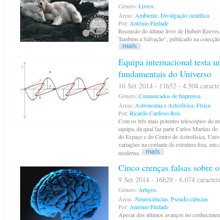
Género:
Livros.
Áreas:
Ambiente
,
Divulgação científica
Por:
António Piedade
Recensão do último livro de Hubert Reeves
Também a Salvação", publicado na colecção 
Equipa internacional testa 
fundamentais do Universo
10 Set 2014 - 11h52 - 4.504 caracte
Género:
Comunicados de Imprensa.
Áreas:
Astronomia e Astrofísica
,
Física
Por:
Ricardo Cardoso Reis
Com os três mais potentes telescópios do 
equipa, da qual faz parte Carlos Martins do
do Espaço e do Centro de Astrofísica, Univ
variações na contante de estrutura fina, um
moderna.
Cinco crenças falsas sobre o
9 Set 2014 - 16h29 - 6.074 caracter
Género:
Artigos.
Áreas:
Neurociências
,
Pseudo-ciências
Por:
António Piedade
Apesar dos últimos avanços no conheciment