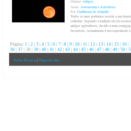
Género:
Artigos.
Áreas:
Astronomia e Astrofísica
Por:
Guilherme de Almeida
Todos os anos podemos assistir a um fenóm
colheitas. Segundo a tradição ela foi essenc
antigos agricultores, devido a uma conjugaç
favoráveis. Actualmente é um espectáculo a
Página:
1
|
2
|
3
|
4
|
5
|
6
|
7
|
8
|
9
|
10
|
11
|
12
|
13
|
14
|
15
|
16
|
36
|
37
| 38 |
39
|
40
|
41
|
42
|
43
|
44
|
45
|
46
|
47
|
48
|
49
|
50
|
5
Ficha Técnica
|
Mapa do Site