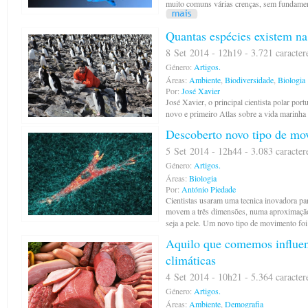
muito comuns várias crenças, sem fundament
Quantas espécies existem na
8 Set 2014 - 12h19 - 3.721 caracter
Género:
Artigos.
Áreas:
Ambiente
,
Biodiversidade
,
Biologia
Por:
José Xavier
José Xavier, o principal cientista polar por
novo e primeiro Atlas sobre a vida marinha
Descoberto novo tipo de mo
5 Set 2014 - 12h44 - 3.083 caracter
Género:
Artigos.
Áreas:
Biologia
Por:
António Piedade
Cientistas usaram uma tecnica inovadora par
movem a três dimensões, numa aproximação
seja a pele. Um novo tipo de movimento foi
Aquilo que comemos influenc
climáticas
4 Set 2014 - 10h21 - 5.364 caracter
Género:
Artigos.
Áreas:
Ambiente
,
Demografia