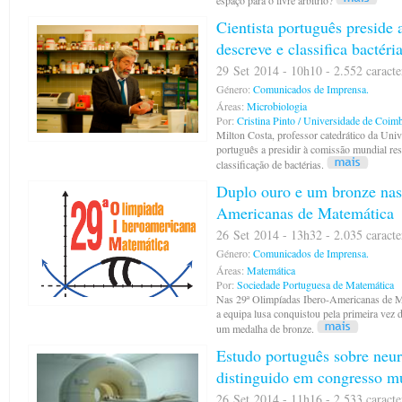
espaço para o livre arbítrio?
Cientista português preside
descreve e classifica bactéri
29 Set 2014 - 10h10 - 2.552 caracte
Género:
Comunicados de Imprensa.
Áreas:
Microbiologia
Por:
Cristina Pinto / Universidade de Coim
Milton Costa, professor catedrático da Uni
português a presidir à comissão mundial res
classificação de bactérias.
Duplo ouro e um bronze nas
Americanas de Matemática
26 Set 2014 - 13h32 - 2.035 caracte
Género:
Comunicados de Imprensa.
Áreas:
Matemática
Por:
Sociedade Portuguesa de Matemática
Nas 29ª Olimpíadas Ibero-Americanas de M
a equipa lusa conquistou pela primeira vez 
um medalha de bronze.
Estudo português sobre neu
distinguido em congresso m
26 Set 2014 - 11h16 - 2.533 caracte