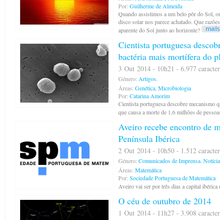
Por:
Guilherme de Almeida
Quando assistimos a um belo pôr do Sol, o
disco solar nos parece achatado. Que razõe
aparente do Sol junto ao horizonte?
Cientista portuguesa descob
bactéria mais mortífera do p
3 Out 2014 - 10h21 - 6.977 caracter
Género:
Artigos.
Áreas:
Genética
,
Microbiologia
Por:
Catarina Amorim
Cientista portuguesa descobre mecanismo qu
que causa a morte de 1,6 milhões de pessoa
Aveiro recebe encontro de m
Península Ibérica
2 Out 2014 - 10h50 - 1.512 caracter
Género:
Comunicados de Imprensa.
Notícia
Áreas:
Matemática
Por:
Sociedade Portuguesa de Matemática
Aveiro vai ser por três dias a capital ibérica
O céu de outubro de 2014
1 Out 2014 - 11h27 - 3.908 caracter