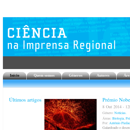
Início
Quem somos
Géneros
Autores
Áre
Últimos artigos
Prémio Nobe
8 Out 2014 - 12h
Género:
Notícias.
Áreas:
Biologia
,
Pr
Por:
António Pieda
Galardoado o desen