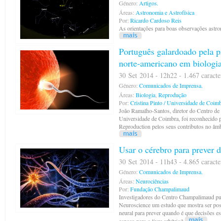
Género:
Artigos.
Áreas:
Astronomia e Astrofísica
Por:
Ricardo Cardoso Reis
As orientações para boas observações astr
Português galardoado pela 
norte-americano em biologia
30 Set 2014 - 12h22 - 1.467 caracte
Género:
Comunicados de Imprensa.
Áreas:
Biologia
,
Reprodução
Por:
Cristina Pinto / Universidade de Coim
João Ramalho-Santos, diretor do Centro de 
Universidade de Coimbra, foi reconhecido p
Reproduction pelos seus contributos no âmb
Usar o cérebro para prever 
30 Set 2014 - 11h43 - 4.865 caracte
Género:
Comunicados de Imprensa.
Áreas:
Neurociências
Por:
Fundação Champalimaud
Investigadores do Centro Champalimaud pub
Neuroscience um estudo que mostra ser poss
neural para prever quando é que decisões es