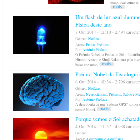
tempo real como as 
Um flash de luz azul ilumi
Física deste ano
7 Out 2014 - 12h10 - 2.494 caracter
Género:
Notícias.
Áreas:
Física
,
Prémios
Por:
António Piedade
O Prémio Nobel da Física de 2014 foi atri
Hiroshi Amano e Shuji Nakamura pela inve
baixo consumo.
Prémio Nobel da Fisiologia
6 Out 2014 - 18h34 - 2.796 caracter
Género:
Notícias.
Áreas:
Neurociências
,
Prémios
,
Saúde e Me
Por:
António Piedade
A descoberta de um “sistema GPS” no nosso
comité Nobel.
Porque vemos o Sol achatado
4 Out 2014 - 11h57 - 4.938 caracter
Género:
Áreas:
Astronomia e Astrofísica