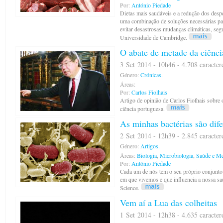
Por:
António Piedade
Dietas mais saudáveis e a redução dos despe
uma combinação de soluções necessárias pa
evitar desastrosas mudanças climáticas, seg
Universidade de Cambridge.
O abate de metade da ciênci
3 Set 2014 - 10h46 - 4.708 caracter
Género:
Crónicas.
Áreas:
Por:
Carlos Fiolhais
Artigo de opinião de Carlos Fiolhais sobre 
ciência portuguesa.
As minhas bactérias são dife
2 Set 2014 - 12h39 - 2.845 caracter
Género:
Artigos.
Áreas:
Biologia
,
Microbiologia
,
Saúde e Me
Por:
António Piedade
Cada um de nós tem o seu próprio conjunto 
em que vivemos e que influencia a nossa s
Science.
Vem aí a Lua das colheitas
1 Set 2014 - 12h38 - 4.635 caracter