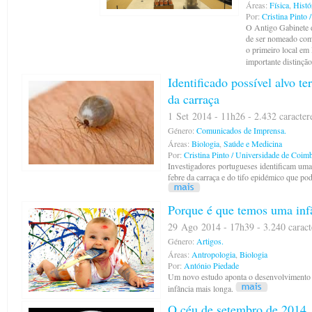
Áreas:
Física
,
Histó
Por:
Cristina Pinto
O Antigo Gabinete 
de ser nomeado como
o primeiro local em 
importante distinção
Identificado possível alvo te
da carraça
1 Set 2014 - 11h26 - 2.432 caracter
Género:
Comunicados de Imprensa.
Áreas:
Biologia
,
Saúde e Medicina
Por:
Cristina Pinto / Universidade de Coim
Investigadores portugueses identificam uma
febre da carraça e do tifo epidémico que pod
Porque é que temos uma infâ
29 Ago 2014 - 17h39 - 3.240 caract
Género:
Artigos.
Áreas:
Antropologia
,
Biologia
Por:
António Piedade
Um novo estudo aponta o desenvolvimento 
infância mais longa.
O céu de setembro de 2014