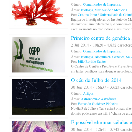
Género:
Comunicados de Imprensa.
Áreas:
Biologia
,
Mar
,
Saúde e Medicina
Por:
Cristina Pinto / Universidade de Coim
Equipa de investigadores do Instituto do 
desenvolveu um tratamento que combina extr
exclusivamente no mar ibérico e sais marin
Primeiro centro de genética
2 Jul 2014 - 10h20 - 4.832 caracter
Género:
Comunicados de Imprensa.
Áreas:
Biologia
,
Bioquímica
,
Genética
,
Saú
Por:
Júlio Borlido Santos
O Centro de Genética Preditiva e Preventiva
em testes genéticos para doenças neurológi
O céu de Julho de 2014
30 Jun 2014 - 16h37 - 3.623 caracte
Género:
Artigos.
Áreas:
Astronomia e Astrofísica
Por:
Fernando Gutiérrez Pinheiro
No dia 3 de Julho a Terra estará o mais afas
do mês poderemos assistir à "chuva de estr
É possível eliminar células 
30 Jun 2014 - 12h41 - 3.742 caracte