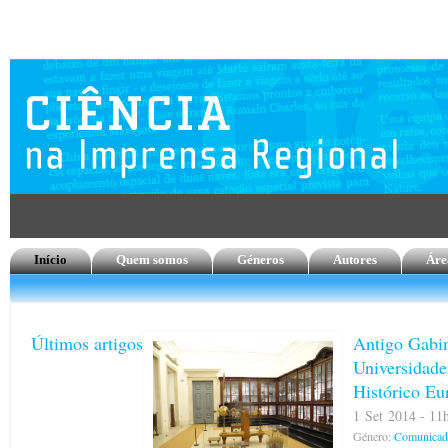
Início
Quem somos
Géneros
Autores
Áre
Últimos artigos
Antigo Gabin
Universidade
Histórico Eu
1 Set 2014 - 11h
Género:
Comunicado