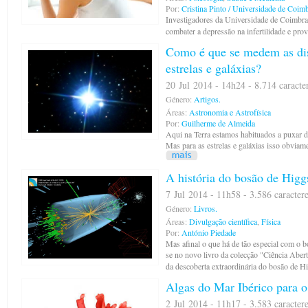
Por:
Cristina Pinto / Universidade de Coim
Investigadores da Universidade de Coimbra
combater a depressão na infertilidade e prov
Como é que se medem as dist
estrelas e galáxias?
20 Jul 2014 - 14h24 - 8.714 caracte
Género:
Artigos.
Áreas:
Astronomia e Astrofísica
Por:
Guilherme de Almeida
Aqui na Terra estamos habituados a puxar da
Mas para as estrelas e galáxias isso obviam
A história do bosão de Higg
7 Jul 2014 - 11h58 - 3.586 caracter
Género:
Livros.
Áreas:
Divulgação científica
,
Física
Por:
António Piedade
Mas afinal o que há de tão especial com o 
se no novo livro da colecção "Ciência Abert
da descoberta extraordinária do bosão de H
Algas do Mar Ibérico para o
2 Jul 2014 - 11h17 - 3.583 caracter