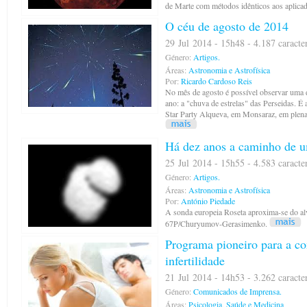
de Marte com métodos idênticos aos aplicad
O céu de agosto de 2014
29 Jul 2014 - 15h48 - 4.187 caracte
Género:
Artigos.
Áreas:
Astronomia e Astrofísica
Por:
Ricardo Cardoso Reis
No mês de agosto é possível observar uma 
ano: a "chuva de estrelas" das Perseidas. É 
Star Party Alqueva, em Monsaraz, em plen
Há dez anos a caminho de 
25 Jul 2014 - 15h55 - 4.583 caracte
Género:
Artigos.
Áreas:
Astronomia e Astrofísica
Por:
António Piedade
A sonda europeia Roseta aproxima-se do al
67P/Churyumov-Gerasimenko.
Programa pioneiro para a co
infertilidade
21 Jul 2014 - 14h53 - 3.262 caracte
Género:
Comunicados de Imprensa.
Áreas:
Psicologia
,
Saúde e Medicina