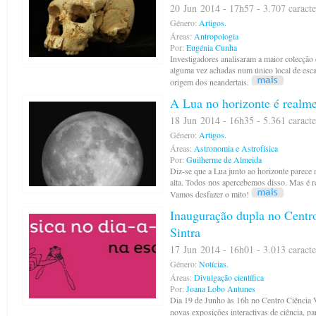
20 Jun 2014 - 17h57 - 3.707 caracte
Género:
Artigos.
Áreas:
Antropologia
Por:
Eugénia Cunha
Investigadores analisaram a maior colecção
alguma vez achadas num único local de esca
origem dos neandertais.
A Lua no horizonte é realm
18 Jun 2014 - 16h35 - 5.361 caracte
Género:
Artigos.
Áreas:
Astronomia e Astrofísica
Por:
Guilherme de Almeida
Diz-se que a Lua junto ao horizonte parec
alta. Todos nos apercebemos disso. Mas é r
Vamos desfazer o mito!
Inauguração dupla no Centr
Sintra
17 Jun 2014 - 16h01 - 3.013 caracte
Género:
Notícias.
Áreas:
Divulgação científica
Por:
Joana Lobo Antunes
Dia 19 de Junho às 16h no Centro Ciência 
novas exposições interactivas de ciência, pa