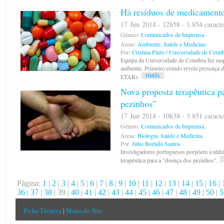
Há resíduos de medicamen
17 Jun 2014 - 12h58 - 1.854 caracte
Género:
Comunicados de Imprensa.
Áreas:
Ambiente
,
Saúde e Medicina
Por:
Cristina Pinto / Universidade de Coim
Equipa da Universidade de Coimbra fez ma
ambiente. Primeiro estudo revela presença
ETARs.
Nova proposta terapêutica p
pezinhos”
17 Jun 2014 - 10h38 - 3.851 caracte
Género:
Comunicados de Imprensa.
Áreas:
Biologia
,
Saúde e Medicina
Por:
Júlio Borlido Santos
Investigadores portugueses porpõem a utili
terapêutica para a "doença dos pezinhos".
Página:
1
|
2
|
3
|
4
|
5
|
6
|
7
|
8
|
9
|
10
|
11
|
12
|
13
|
14
|
15
|
16
|
36
|
37
|
38
| 39 |
40
|
41
|
42
|
43
|
44
|
45
|
46
|
47
|
48
|
49
|
50
|
5
Ficha Técnica
|
Mapa do Site