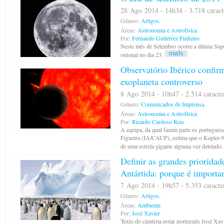
28 Ago 2014 - 14h34 - 3.718 caract
Género:
Artigos.
Áreas:
Astronomia e Astrofísica
Por:
Fernando Gutiérrez Pinheiro
Neste mês de Setembro ocorre a última Supe
outonal no dia 23.
Observatório Ibérico confir
exoplaneta controverso
8 Ago 2014 - 10h47 - 2.514 caracte
Género:
Comunicados de Imprensa.
Áreas:
Astronomia e Astrofísica
Por:
Ricardo Cardoso Reis
A equipa, da qual fazem parte os portugue
Figueira (IA/CAUP), estima que o Kepler-9
de uma estrela gigante alguma vez detetado.
Definir as grandes prioridad
Antártida: porque é importa
7 Ago 2014 - 19h57 - 5.353 caracte
Género:
Artigos.
Áreas:
Ambiente
Por:
José Xavier
Texto do cientista polar português José Xav