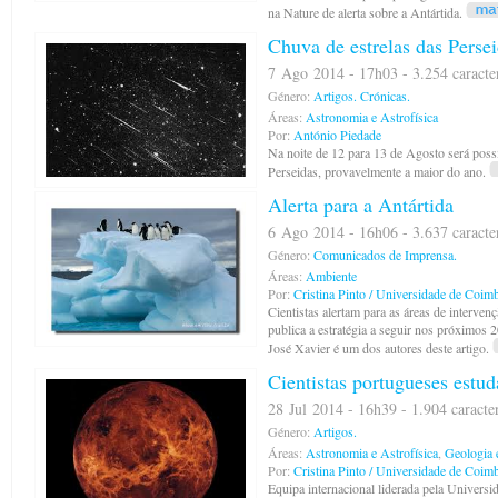
na Nature de alerta sobre a Antártida.
Chuva de estrelas das Perse
7 Ago 2014 - 17h03 - 3.254 caracte
Género:
Artigos.
Crónicas.
Áreas:
Astronomia e Astrofísica
Por:
António Piedade
Na noite de 12 para 13 de Agosto será possí
Perseidas, provavelmente a maior do ano.
Alerta para a Antártida
6 Ago 2014 - 16h06 - 3.637 caracte
Género:
Comunicados de Imprensa.
Áreas:
Ambiente
Por:
Cristina Pinto / Universidade de Coim
Cientistas alertam para as áreas de interven
publica a estratégia a seguir nos próximos 2
José Xavier é um dos autores deste artigo.
Cientistas portugueses estu
28 Jul 2014 - 16h39 - 1.904 caracte
Género:
Artigos.
Áreas:
Astronomia e Astrofísica
,
Geologia 
Por:
Cristina Pinto / Universidade de Coim
Equipa internacional liderada pela Universi