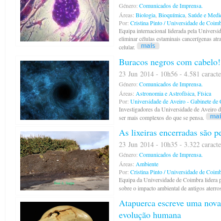
Género:
Comunicados de Imprensa.
Áreas:
Biologia
,
Bioquímica
,
Saúde e Medi
Por:
Cristina Pinto / Universidade de Coim
Equipa internacional liderada pela Univer
eliminar células estaminais cancerígenas atr
celular.
Buracos negros com cabelo!
23 Jun 2014 - 10h56 - 4.581 caracte
Género:
Comunicados de Imprensa.
Áreas:
Astronomia e Astrofísica
,
Física
Por:
Universidade de Aveiro - Gabinete de
Investigadores da Universidade de Aveiro
ser mais complexos do que se pensa.
As lixeiras encerradas são p
23 Jun 2014 - 10h35 - 3.322 caracte
Género:
Comunicados de Imprensa.
Áreas:
Ambiente
Por:
Cristina Pinto / Universidade de Coim
Equipa da Universidade de Coimbra lidera 
sobre o impacto ambiental de antigos aterro
Atapuerca escreve uma nova 
evolução humana