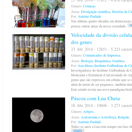
Género:
Crónicas.
Áreas:
Divulgação científica
,
História da Ci
Por:
António Piedade
Nas últimas quatro décadas em democracia 
poucas outras áreas da nossa sociedade.
Velocidade da divisão celula
dos genes
23 Abr 2014 - 12h51 - 5.223 caract
Género:
Comunicados de Imprensa.
Áreas:
Biologia
,
Bioquímica
,
Genética
Por:
Ana Mena (Instituto Gulbenkian de Ci
Investigadores do Instituto Gulbenkian de 
Molecular e Estrutural (Universidade do Al
genes que são expressos em células que se
além de terem de ser pequenos, também têm 
Este estudo revela um novo paradigma biol
Páscoa com Lua Cheia
18 Abr 2014 - 19h06 - 3.273 caract
Género:
Artigos.
Áreas:
Astronomia e Astrofísica
,
Religião
Por:
António Piedade
Todos os anos a Lua está sempre em fase ch