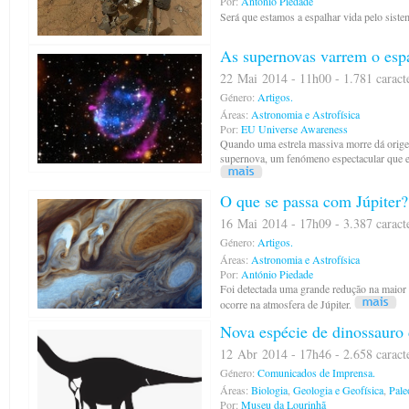
Por:
António Piedade
Será que estamos a espalhar vida pelo siste
As supernovas varrem o esp
22 Mai 2014 - 11h00 - 1.781 caract
Género:
Artigos.
Áreas:
Astronomia e Astrofísica
Por:
EU Universe Awareness
Quando uma estrela massiva morre dá orig
supernova, um fenómeno espectacular que es
O que se passa com Júpiter?
16 Mai 2014 - 17h09 - 3.387 caract
Género:
Artigos.
Áreas:
Astronomia e Astrofísica
Por:
António Piedade
Foi detectada uma grande redução na maior 
ocorre na atmosfera de Júpiter.
Nova espécie de dinossauro 
12 Abr 2014 - 17h46 - 2.658 caract
Género:
Comunicados de Imprensa.
Áreas:
Biologia
,
Geologia e Geofísica
,
Pale
Por:
Museu da Lourinhã