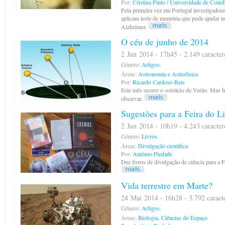
Por:
Cristina Pinto / Universidade de Coim
Pela primeira vez em Portugal investigado
aplicam teste de memória que pode ajudar n
Alzheimer.
O céu de junho de 2014
2 Jun 2014 - 17h45 - 2.149 caracter
Género:
Artigos.
Áreas:
Astronomia e Astrofísica
Por:
Ricardo Cardoso Reis
Este mês ocorre o solstício de Verão. Mas 
observar.
Sugestões para a Feira do L
2 Jun 2014 - 10h19 - 4.243 caracter
Género:
Livros.
Áreas:
Divulgação científica
Por:
António Piedade
Dez livros de divulgação de ciência para a 
Vida terrestre em Marte?
24 Mai 2014 - 16h28 - 3.792 caract
Género:
Artigos.
Áreas:
Biologia
,
Ciências do Espaço