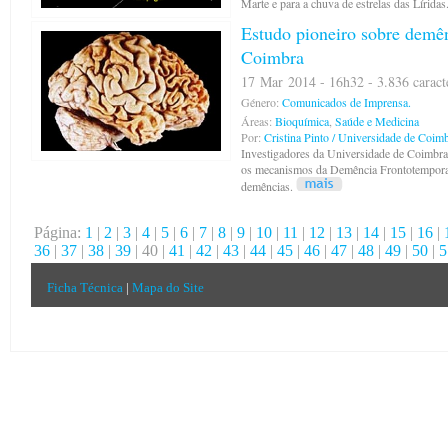
Marte e para a chuva de estrelas das Líridas
Estudo pioneiro sobre demê
Coimbra
17 Mar 2014 - 16h32 - 3.836 caract
Género:
Comunicados de Imprensa.
Áreas:
Bioquímica
,
Saúde e Medicina
Por:
Cristina Pinto / Universidade de Coim
Investigadores da Universidade de Coimbra
os mecanismos da Demência Frontotempora
demências.
Página:
1
|
2
|
3
|
4
|
5
|
6
|
7
|
8
|
9
|
10
|
11
|
12
|
13
|
14
|
15
|
16
|
36
|
37
|
38
|
39
| 40 |
41
|
42
|
43
|
44
|
45
|
46
|
47
|
48
|
49
|
50
|
5
Ficha Técnica
|
Mapa do Site