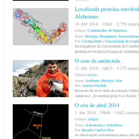
Localizada proteína envolvi
Alzheimer
14 Abr 2014 - 12h41 - 2.759 caract
Género:
Comunicados de Imprensa.
Áreas:
Biologia
,
Bioquímica
,
Neurociências
Por:
Cristina Pinto / Universidade de Coim
Investigadores da Universidade de Coimbra l
proteína envolvida na Doença de Alzheimer
O som da antárctida
11 Abr 2014 - 14h33 - 3.275 caract
Género:
Livros.
Áreas:
Ambiente
,
Biologia
,
Mar
Por:
António Piedade
Recensão do novo título da colecção Ciênci
Antárctica", do cientista polar José Xavier.
O céu de abril 2014
1 Abr 2014 - 19h46 - 3.642 caracte
Género:
Artigos.
Áreas:
Astronomia e Astrofísica
Por:
Ricardo Cardoso Reis
As observações astronómicas para o mês de