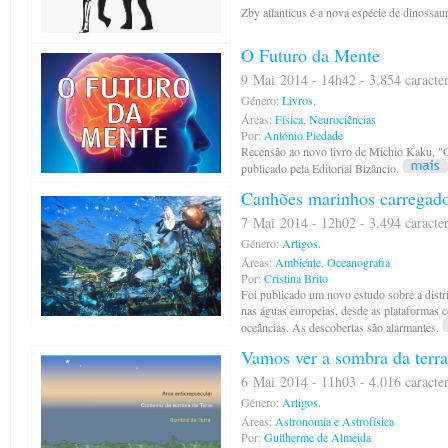
Zby atlanticus é a nova espécie de dinossau
O Futuro da Mente
9 Mai 2014 - 14h42 - 3.854 caracte
Género:
Livros.
Áreas:
Física
,
Neurociências
Por:
António Piedade
Recensão ao novo livro de Michio Kaku, "O
publicado pela Editorial Bizâncio.
Canhões marinhos carregados
7 Mai 2014 - 12h02 - 3.494 caracte
Género:
Artigos.
Áreas:
Ambiente
,
Oceanografia
Por:
Cristina Brito
Foi publicado um novo estudo sobre a distr
nas águas europeias, desde as plataformas c
oceâncias. As descobertas são alarmantes.
Vamos ver a sombra da terra
6 Mai 2014 - 11h03 - 4.016 caracte
Género:
Artigos.
Áreas:
Astronomia e Astrofísica
Por:
Guilherme de Almeida