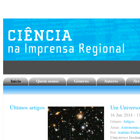
Início
Quem somos
Géneros
Autores
Áre
Últimos artigos
Um Universo 
16 Jun 2014 - 11
Género:
Artigos.
Áreas:
Astronomia e
Por:
António Pieda
Uma nova e fascina