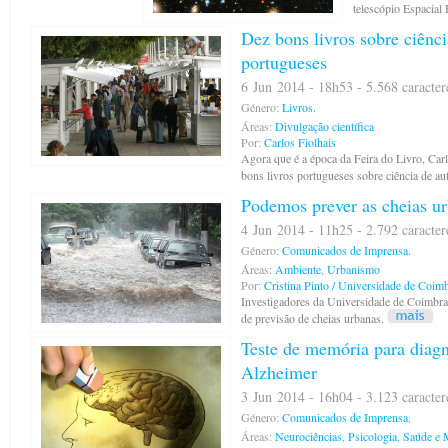
telescópio Espacial
Dez bons livros sobre ciênci
portugueses
6 Jun 2014 - 18h53 - 5.568 caracter
Género:
Livros.
Áreas:
Divulgação científica
Por:
Carlos Fiolhais
Agora que é a época da Feira do Livro, Carl
bons livros portugueses sobre ciência de au
Podemos prever as cheias u
4 Jun 2014 - 11h25 - 2.792 caracter
Género:
Comunicados de Imprensa.
Áreas:
Ambiente
,
Urbanismo
Por:
Cristina Pinto / Universidade de Coim
Investigadores da Universidade de Coimbra
de previsão de cheias urbanas.
Teste de memória para diagn
Alzheimer
3 Jun 2014 - 16h04 - 3.123 caracter
Género:
Comunicados de Imprensa.
Áreas:
Neurociências
,
Psicologia
,
Saúde e 