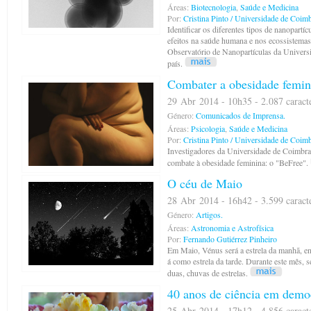
Áreas:
Biotecnologia
,
Saúde e Medicina
Por:
Cristina Pinto / Universidade de Coim
Identificar os diferentes tipos de nanopartícu
efeitos na saúde humana e nos ecossistemas
Observatório de Nanopartículas da Univers
país.
Combater a obesidade femin
29 Abr 2014 - 10h35 - 2.087 caract
Género:
Comunicados de Imprensa.
Áreas:
Psicologia
,
Saúde e Medicina
Por:
Cristina Pinto / Universidade de Coim
Investigadores da Universidade de Coimbr
combate à obesidade feminina: o "BeFree".
O céu de Maio
28 Abr 2014 - 16h42 - 3.599 caract
Género:
Artigos.
Áreas:
Astronomia e Astrofísica
Por:
Fernando Gutiérrez Pinheiro
Em Maio, Vénus será a estrela da manhã, e
á como estrela da tarde. Durante este mês, 
duas, chuvas de estrelas.
40 anos de ciência em demo
25 Abr 2014 - 17h12 - 4.856 caract