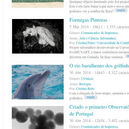
Qualquer objecto iluminado pelo Sol projec
Este é um facto banal a que nem o nosso pl
podemos ver a sombra da Terra?
Formigas Pintoras
5 Mai 2014 - 16h11 - 3.355 caracte
Género:
Comunicados de Imprensa.
Áreas:
Arte e Ciência
,
Informática
Por:
Cristina Pinto / Universidade de Coim
Projeto informático desenvolvido na Unive
EvoMUSART, a maior conferência europeia d
decorreu em Granada, há duas semanas.
O rio barulhento dos golfin
30 Abr 2014 - 14h43 - 4.322 caract
Género:
Crónicas.
Áreas:
Biologia
Por:
Cristina Brito
Com a chegada do bom tempo, aumenta o ru
golfinhos.
Criado o primeiro Observató
de Portugal
30 Abr 2014 - 12h54 - 3.492 caract
Género:
Comunicados de Imprensa.