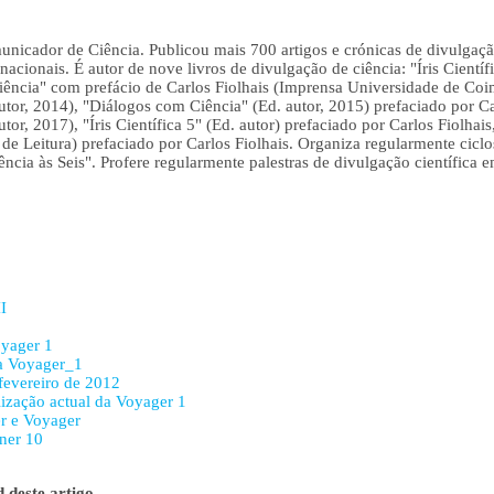
icador de Ciência. Publicou mais 700 artigos e crónicas de divulgação
ernacionais. É autor de nove livros de divulgação de ciência: "Íris Cientí
ência" com prefácio de Carlos Fiolhais (Imprensa Universidade de Coim
 autor, 2014), "Diálogos com Ciência" (Ed. autor, 2015) prefaciado por Car
autor, 2017), "Íris Científica 5" (Ed. autor) prefaciado por Carlos Fiolha
e Leitura) prefaciado por Carlos Fiolhais. Organiza regularmente ciclos
ência às Seis". Profere regularmente palestras de divulgação científica em
I
oyager 1
la Voyager_1
fevereiro de 2012
lização actual da Voyager 1
er e Voyager
nner 10
 deste artigo