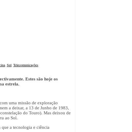
cina
,
Sul
,
Telecomunicações
ctivamente. Estes são hoje os
a estrela.
a com uma missão de exploração
mem a deixar, a 13 de Junho de 1983,
da constelação do Touro). Mas deixou de
ra ao Sol.
 que a tecnologia e ciência