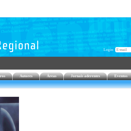
Login:
ros
Autores
Áreas
Jornais aderentes
Eventos