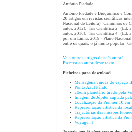
António Piedade
António Piedade é Bioquímico e Comun
20 artigos em revistas científicas int
Nacional de Leitura),"Caminhos de Ci
autor, 2012), "Íris Científica 2" (Ed.
autor, 2016), "Íris Científica 4" (Ed. 
por um Linha, 2019 - Plano Nacional d
entre os quais, o já muito popular "Ci
Veja outros artigos deste/a autor/a.
Escreva ao autor deste texto
Ficheiros para download
Mensagens vindas do espaço II
Ponto Azul Pálido
album planetário tirado pela V
Imagem de Júpiter captada pe
Localização da Pionner 10 em 
Representação artística da loca
Trajectórias das missões Pione
Representação artística da Pio
Voyager 1
Jornais que já efectuaram download