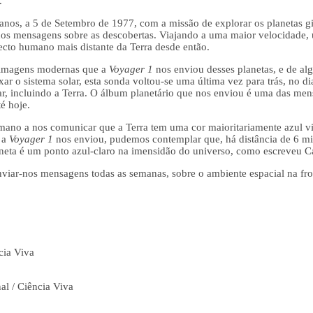
.
anos, a 5 de Setembro de 1977, com a missão de explorar os planetas gig
nos mensagens sobre as descobertas. Viajando a uma maior velocidade, 
ecto humano mais distante da Terra desde então.
s imagens modernas que a
Voyager 1
nos enviou desses planetas, e de al
xar o sistema solar, esta sonda voltou-se uma última vez para trás, no d
lar, incluindo a Terra. O álbum planetário que nos enviou é uma das me
é hoje.
mano a nos comunicar que a Terra tem uma cor maioritariamente azul vist
 a
Voyager 1
nos enviou, pudemos contemplar que, há distância de 6 mi
laneta é um ponto azul-claro na imensidão do universo, como escreveu C
enviar-nos mensagens todas as semanas, sobre o ambiente espacial na fro
cia Viva
al / Ciência Viva