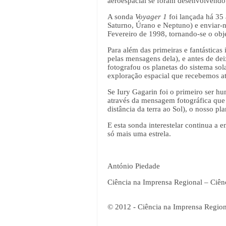
aeroespacial se foram desenvolvendo
A sonda
Voyager 1
foi lançada há 35 
Saturno, Úrano e Neptuno) e enviar-
Fevereiro de 1998, tornando-se o obj
Para além das primeiras e fantástica
pelas mensagens dela), e antes de dei
fotografou os planetas do sistema so
exploração espacial que recebemos at
Se Iury Gagarin foi o primeiro ser hu
através da mensagem fotográfica que
distância da terra ao Sol), o nosso p
E esta sonda interestelar continua a 
só mais uma estrela.
António Piedade
Ciência na Imprensa Regional – Ciên
© 2012 - Ciência na Imprensa Region