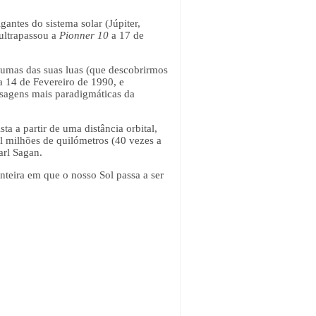
antes do sistema solar (Júpiter,
ultrapassou a
Pionner 10
a 17 de
gumas das suas luas (que descobrirmos
ia 14 de Fevereiro de 1990, e
nsagens mais paradigmáticas da
a a partir de uma distância orbital,
l milhões de quilómetros (40 vezes a
arl Sagan.
nteira em que o nosso Sol passa a ser