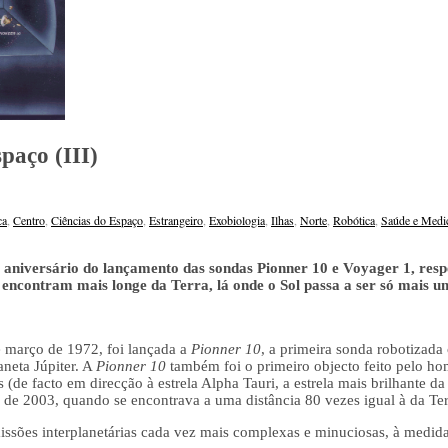
paço (III)
ca
,
Centro
,
Ciências do Espaço
,
Estrangeiro
,
Exobiologia
,
Ilhas
,
Norte
,
Robótica
,
Saúde e Medi
 aniversário do lançamento das sondas Pionner 10 e Voyager 1, respe
 encontram mais longe da Terra, lá onde o Sol passa a ser só mais um
e março de 1972, foi lançada a
Pionner 10
, a primeira sonda robotizad
aneta Júpiter. A
Pionner 10
também foi o primeiro objecto feito pelo ho
as (de facto em direcção à estrela Alpha Tauri, a estrela mais brilhante 
 de 2003, quando se encontrava a uma distância 80 vezes igual à da Ter
ssões interplanetárias cada vez mais complexas e minuciosas, à medida