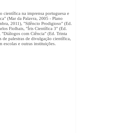
 científica na imprensa portuguesa e
fica" (Mar da Palavra, 2005 - Plano
bra, 2011), "Silêncio Prodigioso" (Ed.
los Fiolhais, "Íris Científica 3" (Ed.
is, "Diálogos com Ciência" (Ed. Trinta
 de palestras de divulgação científica,
 escolas e outras instituições.