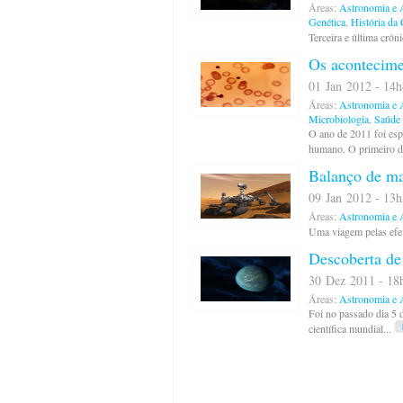
Áreas:
Astronomia e A
Genética
,
História da 
Terceira e última crón
Os acontecimen
01 Jan 2012 - 14h
Áreas:
Astronomia e A
Microbiologia
,
Saúde 
O ano de 2011 foi esp
humano. O primeiro d
Balanço de ma
09 Jan 2012 - 13h
Áreas:
Astronomia e A
Uma viagem pelas efem
Descoberta de
30 Dez 2011 - 18h
Áreas:
Astronomia e A
Foi no passado dia 5 
científica mundial...