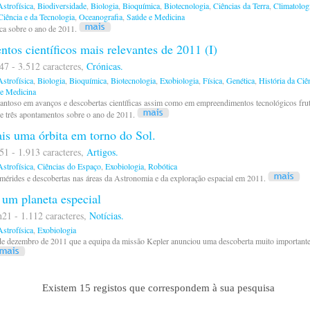
strofísica
,
Biodiversidade
,
Biologia
,
Bioquímica
,
Biotecnologia
,
Ciências da Terra
,
Climatolog
Ciência e da Tecnologia
,
Oceanografia
,
Saúde e Medicina
ica sobre o ano de 2011.
tos científicos mais relevantes de 2011 (I)
47 - 3.512 caracteres,
Crónicas.
strofísica
,
Biologia
,
Bioquímica
,
Biotecnologia
,
Exobiologia
,
Física
,
Genética
,
História da Ciê
e Medicina
antoso em avanços e descobertas científicas assim como em empreendimentos tecnológicos fr
e três apontamentos sobre o ano de 2011.
is uma órbita em torno do Sol.
51 - 1.913 caracteres,
Artigos.
strofísica
,
Ciências do Espaço
,
Exobiologia
,
Robótica
érides e descobertas nas áreas da Astronomia e da exploração espacial em 2011.
 um planeta especial
21 - 1.112 caracteres,
Notícias.
strofísica
,
Exobiologia
de dezembro de 2011 que a equipa da missão Kepler anunciou uma descoberta muito important
Existem 15 registos que correspondem à sua pesquisa