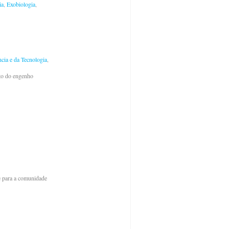
ia
,
Exobiologia
,
ncia e da Tecnologia
,
uto do engenho
e para a comunidade