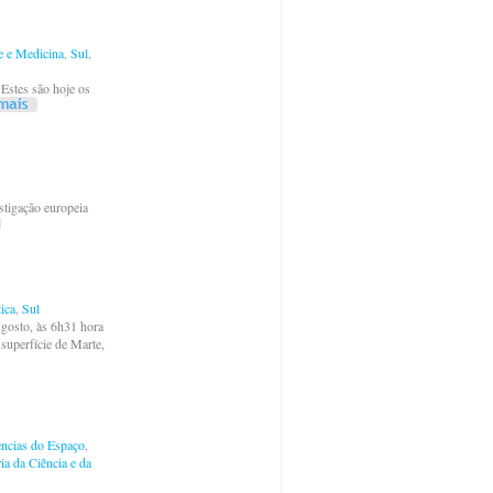
e e Medicina
,
Sul
,
Estes são hoje os
tigação europeia
ica
,
Sul
gosto, às 6h31 hora
 superfície de Marte,
ências do Espaço
,
ia da Ciência e da