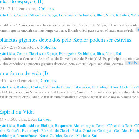
das do espaço (III)
29 - 2.111 caracteres,
Crónicas.
strofísica
,
Centro
,
Ciências do Espaço
,
Estrangeiro
,
Exobiologia
,
Ilhas
,
Norte
,
Robótica
,
Saúd
o 40º e o 35º aniversário do lançamento das sondas Pionner 10 e Voyager 1, respectivamente. 
 Homem, que se encontram mais longe da Terra, lá onde o Sol passa a ser só mais uma estrela.
lanetas gigantes detetados pelo Kepler podem ser estrelas
25 - 2.796 caracteres,
Notícias.
strofísica
,
Centro
,
Ciências do Espaço
,
Estrangeiro
,
Exobiologia
,
Ilhas
,
Norte
,
Sul
 astrónomo do Centro de Astrofísica da Universidade do Porto (CAUP), participou numa inves
 dos candidatos a planetas gigantes detetados pelo satélite Kepler são afinal estrelas.
omo forma de vida (I)
15 - 4.000 caracteres,
Crónicas.
strofísica
,
Biologia
,
Centro
,
Ciências do Espaço
,
Estrangeiro
,
Exobiologia
,
Ilhas
,
Norte
,
Robót
 a NASA enviou em Novembro de 2011 para Marte, "amartou" no solo deste planeta dia 6 de A
fim da primeira etapa, isto é, o fim de uma fantástica e longa viagem desde o nosso planeta até á
Espiral da Vida
33 - 3.500 caracteres,
Livros.
strofísica
,
Biodiversidade
,
Biologia
,
Bioquímica
,
Biotecnologia
,
Centro
,
Ciências da Terra
,
Ci
eiro
,
Evolução
,
Exobiologia
,
Filosofia da Ciência
,
Física
,
Genética
,
Geologia e Geofísica
,
Histór
robiologia
,
Neurociências
,
Norte
,
Química
,
Saúde e Medicina
,
Sul