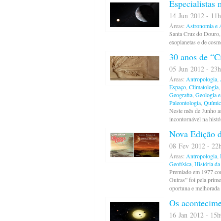
Especialistas
14 Jun 2012 - 11h
Áreas:
Astronomia e A
Santa Cruz do Douro, 
exoplanetas e de cosm
30 anos de “C
05 Jun 2012 - 23h
Áreas:
Antropologia
,
Espaço
,
Climatologia
Geografia
,
Geologia e
Paleontologia
,
Químic
Neste mês de Junho as
incontornável na histó
Nova Edição d
08 Fev 2012 - 22h
Áreas:
Antropologia
,
Geofísica
,
História da
Premiado em 1977 com
Outras” foi pela prim
oportuna e melhorada
Os acontecimen
16 Jan 2012 - 15h