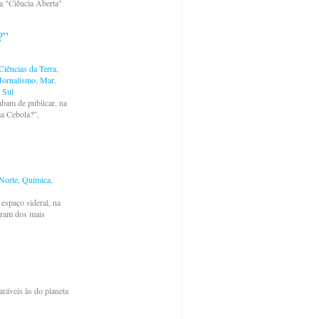
a "Ciência Aberta"
?”
Ciências da Terra
,
Jornalismo
,
Mar
,
,
Sul
abam de publicar, na
ma Cebola?”.
Norte
,
Química
,
espaço sideral, na
oram dos mais
ráveis às do planeta