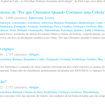
A Espiral da Vida - As Dez Mais Notáveis Invenções da Evolução”, de Nick Lane, novo título d
 autoras de “Por que Choramos Quando Cortamos uma Cebola
04 - 4.000 caracteres,
Entrevistas.
Livros.
ropologia
,
Astronomia e Astrofísica
,
Atmosfera
,
Biologia
,
Bioquímica
,
Biotecnologia
,
Centro
,
limatologia
,
Estrangeiro
,
Evolução
,
Exobiologia
,
Física
,
Genética
,
Geologia e Geofísica
,
Ilhas
,
iências
,
Norte
,
Nutrição
,
Oceanografia
,
Paleontologia
,
Psicologia
,
Química
,
Saúde e Medicina
ena Naves, jornalistas de ciência dos jornais Público e Diário de Notícias, respectivamente, ac
Livros, um livro de divulgação científica com o título “Por que Choramos Quando Cortamos u
o espaço
04 - 2.737 caracteres,
Artigos.
strofísica
,
Biologia
,
Bioquímica
,
Centro
,
Estrangeiro
,
Evolução
,
Exobiologia
,
Genética
,
Ilhas
,
l
oros bacterianos e sementes de várias espécies estiveram um ano e meio expostos às agruras do 
rnacional. Numa série de experiências genericamente designadas por EXPOSE-E, os líquenes f
cão?
22 - 2.152 caracteres,
Artigos.
strofísica
,
Biologia
,
Ciências da Terra
,
Exobiologia
,
Geologia e Geofísica
,
Microbiologia
s consegue viver nas encostas de vulcões, em condições de tal forma inóspitas que são compa