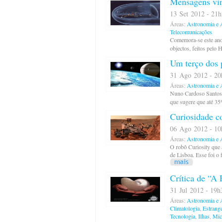
Mensagens vin
13 Set 2012 - 21h
Áreas:
Astronomia e A
Telecomunicações
Comemora-se este ano 
objectos, feitos pelo
Um terço dos p
31 Ago 2012 - 20h
Áreas:
Astronomia e A
Nuno Cardoso Santos,
que sugere que até 35%
Curiosidade c
06 Ago 2012 - 10h
Áreas:
Astronomia e A
O robô Curiosity que
de Lisboa. Esse foi o 
Crítica de “A 
31 Jul 2012 - 19h
Áreas:
Astronomia e A
Climatologia
,
Estrang
Tecnologia
,
Ilhas
,
Mic