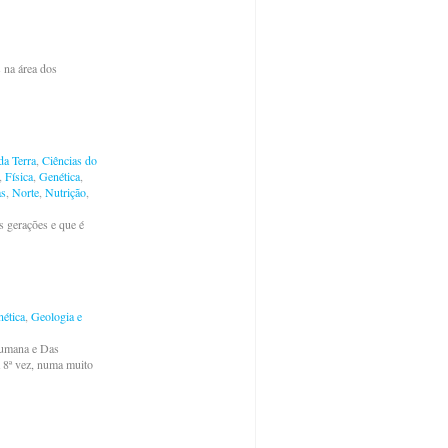
 na área dos
da Terra
,
Ciências do
,
Física
,
Genética
,
as
,
Norte
,
Nutrição
,
s gerações e que é
ética
,
Geologia e
Humana e Das
a 8ª vez, numa muito