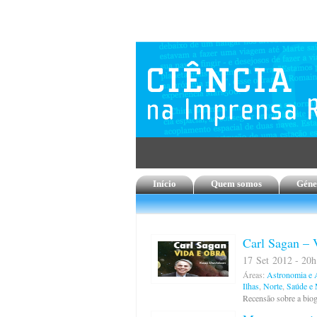
Início
Quem somos
Géne
Carl Sagan – 
17 Set 2012 - 20h
Áreas:
Astronomia e A
Ilhas
,
Norte
,
Saúde e 
Recensão sobre a biogr