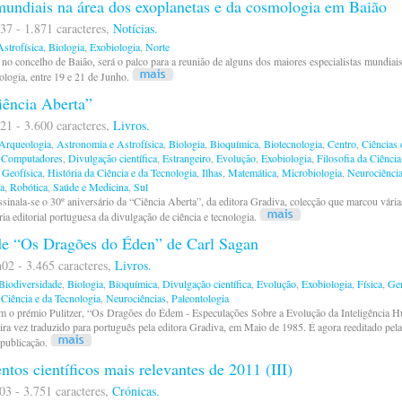
 mundiais na área dos exoplanetas e da cosmologia em Baião
37 - 1.871 caracteres,
Notícias.
strofísica
,
Biologia
,
Exobiologia
,
Norte
no concelho de Baião, será o palco para a reunião de alguns dos maiores especialistas mundiais
ologia, entre 19 e 21 de Junho.
iência Aberta”
21 - 3.600 caracteres,
Livros.
Arqueologia
,
Astronomia e Astrofísica
,
Biologia
,
Bioquímica
,
Biotecnologia
,
Centro
,
Ciências 
,
Computadores
,
Divulgação científica
,
Estrangeiro
,
Evolução
,
Exobiologia
,
Filosofia da Ciência
 Geofísica
,
História da Ciência e da Tecnologia
,
Ilhas
,
Matemática
,
Microbiologia
,
Neurociênci
a
,
Robótica
,
Saúde e Medicina
,
Sul
sinala-se o 30º aniversário da “Ciência Aberta”, da editora Gradiva, colecção que marcou vária
ria editorial portuguesa da divulgação de ciência e tecnologia.
e “Os Dragões do Éden” de Carl Sagan
02 - 3.465 caracteres,
Livros.
Biodiversidade
,
Biologia
,
Bioquímica
,
Divulgação científica
,
Evolução
,
Exobiologia
,
Física
,
Gen
 Ciência e da Tecnologia
,
Neurociências
,
Paleontologia
 o prémio Pulitzer, “Os Dragões do Édem - Especulações Sobre a Evolução da Inteligência 
eira vez traduzido para português pela editora Gradiva, em Maio de 1985. É agora reeditado pel
 publicação.
tos científicos mais relevantes de 2011 (III)
03 - 3.751 caracteres,
Crónicas.