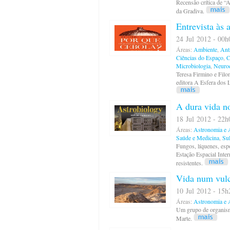
Recensão crítica de “
da Gradiva.
Entrevista às
24 Jul 2012 - 00h
Áreas:
Ambiente
,
Ant
Ciências do Espaço
,
C
Microbiologia
,
Neuroc
Teresa Firmino e Filom
editora A Esfera dos 
A dura vida n
18 Jul 2012 - 22h
Áreas:
Astronomia e A
Saúde e Medicina
,
Su
Fungos, líquenes, esp
Estação Espacial Inte
resistentes.
Vida num vul
10 Jul 2012 - 15h
Áreas:
Astronomia e A
Um grupo de organismo
Marte.