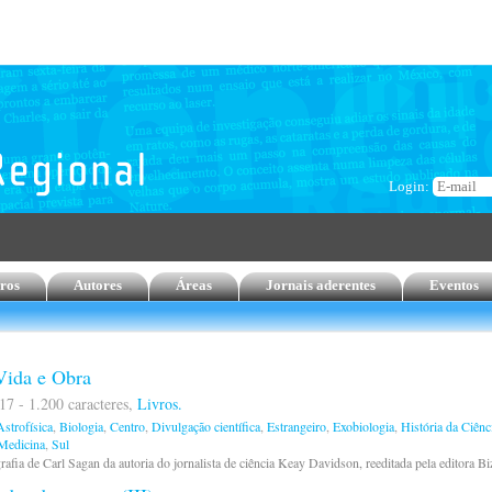
Login:
ros
Autores
Áreas
Jornais aderentes
Eventos
Vida e Obra
17 - 1.200 caracteres,
Livros.
strofísica
,
Biologia
,
Centro
,
Divulgação científica
,
Estrangeiro
,
Exobiologia
,
História da Ciênc
Medicina
,
Sul
afia de Carl Sagan da autoria do jornalista de ciência Keay Davidson, reeditada pela editora B