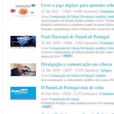
Livro e jogo digitais para aprender sob
12 Jan 2021 - 11h44 - 4.699 caracteres,
Comunica
Áreas:
Comunicação de Ciência
,
Divulgação científica
,
Saúd
Agora lançados em formato digital e gratuito, o livro “Coro
dirigidos a professores e estudantes a partir do ensino básic
fomentar a aprendizagem sobre a biologia dos coronavírus d
Final Nacional do FameLab Portugal
18 Abr 2019 - 15h44 - 2.643 caracteres,
Comunica
Áreas:
Comunicação de Ciência
,
Divulgação científica
,
Prém
12 novos comunicadores de ciência oriundos de todo o país 
ciência de 2019?
Divulgação e comunicação em ciência
12 Abr 2019 - 13h27 - 6.525 caracteres,
Artigos.
Áreas:
Comunicação de Ciência
,
Divulgação científica
Sem comunicação, o conhecimento científico não avança. M
O FameLab Portugal está de volta
30 Jan 2018 - 15h35 - 2.272 caracteres,
Comunica
Áreas:
Comunicação de Ciência
O FameLab Portugal, o mais popular concurso de comunicação