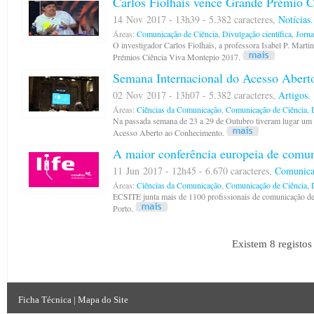
Carlos Fiolhais vence Grande Prémio C
14 Nov 2017 - 13h39 - 5.382 caracteres,
Notícias.
Áreas:
Comunicação de Ciência
,
Divulgação científica
,
Jorna
O investigador Carlos Fiolhais, a professora Isabel P. Marti
Prémios Ciência Viva Montepio 2017.
Semana Internacional do Acesso Abert
02 Nov 2017 - 13h07 - 5.382 caracteres,
Artigos.
Áreas:
Ciências da Comunicação
,
Comunicação de Ciência
,
Na passada semana de 23 a 29 de Outubro tiveram lugar um co
Acesso Aberto ao Conhecimento.
A maior conferência europeia de comuni
11 Jun 2017 - 12h45 - 6.670 caracteres,
Comunica
Áreas:
Ciências da Comunicação
,
Comunicação de Ciência
,
ECSITE junta mais de 1100 profissionais de comunicação de 
Porto.
Existem 8 registo
Ficha Técnica
|
Mapa do Site