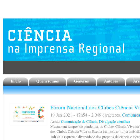
Início
Quem somos
Géneros
Autores
Áre
Fórum Nacional dos Clubes Ciência Vi
19 Jan 2021 - 17h54 - 2.049 caracteres,
Comunica
Áreas:
Comunicação de Ciência
,
Divulgação científica
Mesmo em tempos de pandemia, os Clubes Ciência Viva na E
dos Clubes Ciência Viva na Escola irá mostrar numa emissão to
18h30, a riqueza e diversidade dos projetos de ciência e te